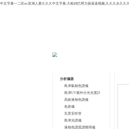
中文字幕一二区av,亚洲人妻久久久中文字幕,大粗鸡巴用力操逼逼视频,久久久永久久久
網站首頁
公司簡介
產品目錄
產品
分析儀器
島津氣相色譜儀
島津UV紫外分光光度計
高效液相色譜儀
色差儀
瓦里安炬管
島津光譜儀
液相色譜質譜聯用儀