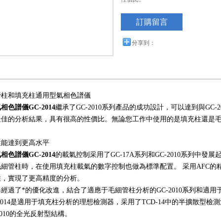
訂購留言
分享到：
管柱和填充柱通用型氣相色譜儀
氣相色譜儀
GC-2014
繼承了GC-2010系列產品的成功設計，可以達到與GC
佳的分析結果，具有很高的性價比。無論您工作中使用的是填充柱還是毛細管
性能達到更高水平
氣相色譜儀
GC-2014
的載氣控制采用了GC-17A系列和GC-2010系列中
毛細管柱時，在使用填充柱載氣的數字控制也做為標準配置。 采用AFC的
性，實現了更高精度的分析。
經過了*的優化改進，結合了適應于毛細管柱分析的GC-2010系列和適用于
-2014是適用于填充柱分析的理想檢測器，采用了TCD-14中的半擴散型檢測
-2010的全光反射型結構。