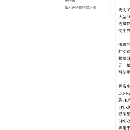
光譜儀
氣相色譜質譜聯用儀
更明
大型
需操
使用
優異
柱溫
根據
元、
可使用
豐富
DIN
為FI
SPL
標準
SINJ
專用于