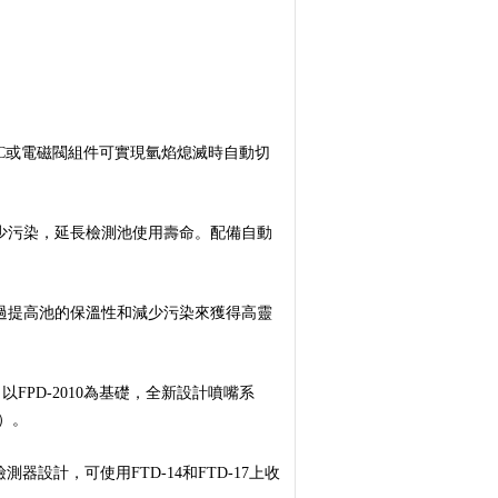
C或電磁閥組件可實現氫焰熄滅時自動切
減少污染，延長檢測池使用壽命。配備自動
通過提高池的保溫性和減少污染來獲得高靈
PD-2010為基礎，全新設計噴嘴系
℃）。
設計，可使用FTD-14和FTD-17上收