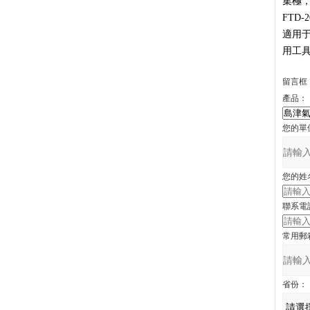
集極
FTD
適用于
用工
留言框
產品：
您的單
您的姓
聯系電
常用郵
省份：