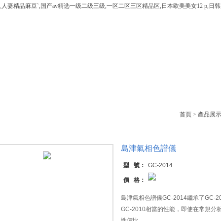
人妻精品麻豆`,国产av精选一级二级三级,一区二区三区精品区,日本欧美美女12 p,
產品中心
技術文章
新聞動態
在線咨詢
中心
首頁
>
產品展
島津氣相色譜儀
型 號：
GC-2014
價 格：
島津氣相色譜儀GC-2014繼承了GC
GC-2010相當的性能，即使在常規
性價比。