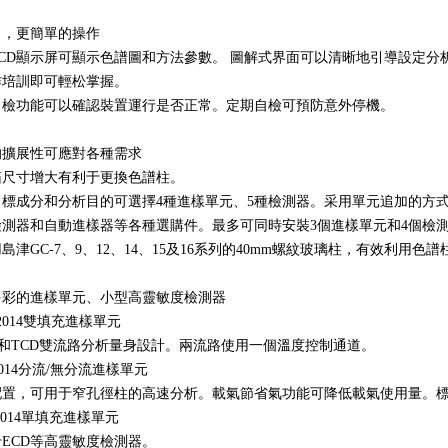
了，更簡單的操作
LCD顯示屏可顯示色譜圖和方法參數。 圖解式界面可以清晰地引導設定分
作培訓即可輕松掌握。
自檢功能可以確認裝置運行是否正常。定期自檢可預防意外停機。
的擴展性可應對各種需求
箱尺寸增大有利于更換色譜柱。
目標成分和分析目的可選擇4種進樣單元、5種檢測器。采用單元追加的方
檢測器和自動進樣器等各種選購件。最多可同時安裝3個進樣單元和4個檢
島津GC-7、9、12、14、15及16系列的40mm螺紋玻璃柱，有效利用色
多彩的進樣單元、小型高靈敏度檢測器
J-2014雙填充進樣單元
D和TCD雙流路分析量身設計。兩流路使用一個溫度控制通道。
-2014分流/無分流進樣單元
配置，可用于窄孔徑柱的高速分析。載氣節省氣功能可降低載氣使用量。
-2014單填充進樣單元
ECD等高靈敏度檢測器。