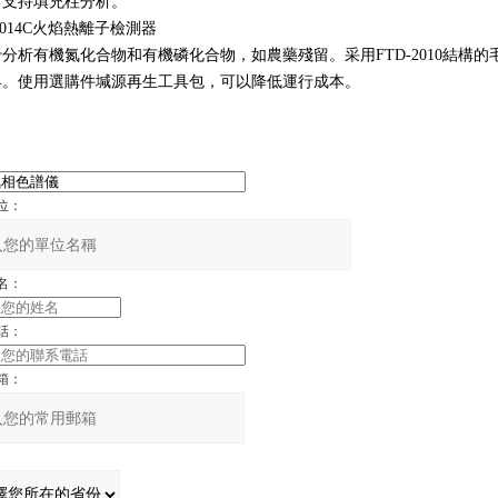
，支持填充柱分析。
-2014C火焰熱離子檢測器
分析有機氮化合物和有機磷化合物，如農藥殘留。采用FTD-2010結構
具。使用選購件堿源再生工具包，可以降低運行成本。
位：
名：
話：
箱：