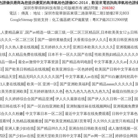
色譜儀供應商為您提供優質的島津氣相色譜儀GC-2014，歡迎來電咨詢島津氣相色譜
深圳市華得利科技有限公司版權所有 總訪問量：
288382
電話： 傳真： 地址：深圳市龍華新區東環二路新華苑二期1號樓2單元803
GoogleSitemap
技術支持：化工儀器網 ICP備案號：
粵ICP備2023129069號
人妻精品麻豆`,国产av精选一级二级三级,一区二区三区精品区,日本欧美美女12 p,
|
|
|
韩久久久一区二区三区
国产一级特黄杨贵妃
大香蕉综合伊人久久
欧美日韩亚洲在
|
|
|
|
字
久久热人妻在线视频
五月婷婷久久大片
亚洲日本欧美久久久久久
亚洲视频在线
|
|
|
在线
久久精品免费在线视频
日本不卡一区久久国产在线
性欧美熟妇精品久久久久
|
|
|
|
品一级av
最全av激情中文字幕资源
国产精品有码电影
中文字幕妻人久久av
久久
|
|
|
日
国产欧美日韩精品在线视频
欧美亚洲综合一区色婷婷
欧美国产日韩中文字幕在
|
|
|
幕精品天堂
精品无吗久久久久久久国产
中文字幕素人av在线
国产91白嫩清纯初高
|
|
|
|
妇人妻在线视频
欧美一区 亚洲一区
国产亚洲欧美福利
国产精品aaaaa久久久久久
|
|
|
欧美另类亚洲欧美
五月婷婷激情久久色
色九九色九九色九九色九九
偷窥自拍熟女少
|
|
|
|
摸
久久婷婷综合合国产精品亚洲
伊人久久最新在线
国产伊人久久日韩一区二区
国
|
|
|
情日韩在线不卡
国产一区自拍亚洲欧美
亚洲制服丝袜在线视频网站
亚洲视频免费
|
|
|
综合久久久粉嫩
中文字幕日本一区二区
最近中文字幕在线免费观看
日韩中文字幕色
|
|
|
|
看99
久热精品视频播放
国产欧美亚洲精品第1页青草
久久99久久这里只有精品
|
|
|
|
频
亚洲人妻少妇在线
国产精品99久久久
亚洲自拍日韩欧美在线
成人激情视频一
|
|
|
|
四区
国产少妇av在线
亚洲天堂欧美日韩中文字幕
国产av网一区二区
婷婷综合网我