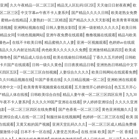
|
|
|
|
亚洲
久久午夜精品一区二区三区
精品无人区乱码1区2区
天天做日日射夜夜爽
欧
|
|
|
区二区三区
中文字幕av午夜不卡人妻系列
国产精品久久久久日韩
欧美老熟女免费
|
|
|
|
蜜桃av在线精品
人妻熟妇一区二区精选
国产精品久久久天天影视
欧美青青草视频
|
|
|
|
清视频
亚洲网站视频在线
日韩人妻熟女影院
亚洲一级射精久久久久久
欧美日韩
|
|
|
|
合精品女同
91桃色视频网站
亚洲午夜免费在线观看
撸撸视频在线观看
精品与欧美
|
|
|
|
懂色av
在线不卡欧美日韩
精品蜜桃久久人妻
亚洲一区视频观看
色婷婷av在线观
|
|
|
精品久久久内射近拍高清
肉色欧美久久久久久久免费
亚洲激情精品第四页
欧美成
|
|
|
|
噜噜色
国产精品成人综合在线
欧美在线偷拍日韩精品
丁香久久五月婷婷
日韩欧
|
|
|
毛卡片国产在线观看
日韩一级久久黄色
日日夜夜精品日韩
亚洲热热日韩精品中文字
|
|
|
|
区四区五区
一区二区三区自拍视频
人妻综合久久久久
欧美日韩网站在线观看免费
|
|
|
久久91精品视频在线
91国产香蕉在线
久久日精品视频一区二区
亚洲欧洲在线观看
|
|
|
另类中文一区
欧美青青草视频搜索在线观看
五月激情开心婷婷综合
色五五月开心
|
|
|
产精品人体在线视
日韩欧美综合自拍
精品人妻午夜一区二区三区四区应用
九九30
|
|
|
v午夜不卡人妻系列
久久久久99国产亚洲在在线看
伊人婷婷亚洲综合
久久久久亚洲
|
|
|
|
电影
一区二区三区四区在线免费看
国产色香蕉一区二区三区
黄色亚洲视频久久
亚
|
|
|
亚洲综合成人在线一区二区
制服丝袜在线视频网
色婷婷一区二区三区在线
欧美 国
|
|
|
在线观看
又黄又粗的国产视频
亚洲天堂乱码久久久
一区二区三区成人精品免费播
|
|
|
|
|
腿激情小说
日本不卡一区在线
人妻变态另类av
在线 丝袜 欧美
国产 一区 香蕉
日
|
|
|
|