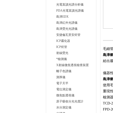
光電直讀光譜分析儀
PDA光電直讀光譜儀
島津EDX
島津紅外光譜儀
島津熒光光譜儀
安捷倫瓦里安炬管
ICP霧化器
ICP炬管
毛細
射線熒光
島津
*檢測儀
給出最
X射線微焦透視檢查裝置
離子色譜儀
儀器
測厚儀
島津
電子天平
使用
電位滴定儀
重現
微焦點透視儀
檢測器
原子吸收分光光度計
TCD
水分測定儀
FPD