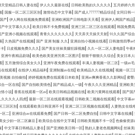
|
|
|
洲天堂精品日韩人妻在线
伊人久久最新在线
日韩欧美熟妇久久久久久
五月婷婷六月
|
|
|
|
频
国服一区二区三区区别
激情动态中文字幕
国产成人777777精品综合
女同日韩一
|
|
|
国产
伊人网在线视频免费观看
亚洲欧洲国产日韩电影天天看
亚洲伊人网国产精品
|
|
|
国产中文字幕久久久
欧美日韩不卡免费视频
亚洲三区二区三区在线观看
韩国免费高
|
|
|
国产亚洲小视频在线观看
青青久久久久久久久
天天弄天天操天天射
91久久国产综
|
|
|
|
幕
久热国产在线视频
国产 亚洲 制服 久久
亚洲自拍小视频在线看
日韩激情四季av
|
|
|
|
不卡
日皮视频免费久久久
国产美女丝袜美腿狂躁视频
久久一区二区人妻电影
午夜
|
|
|
|
亚洲午夜精品剧场
欧美色欧美亚洲另类二区图片
狠狠干狠狠久久综合
美女日本人
|
|
|
|
看
五月激情综合美女久久
亚洲午夜免费在线观看
丰满人妻视频一区二区
一级av
|
|
|
|
污在线观看
在线伊人精品福利
亚洲制服av在线
欧美精品久久在线视频
视频一区三
|
|
|
欧美视频 自拍偷拍
婷婷视频免费在线观看日本欧美
亚洲av爽爽香蕉久久影网站
蜜臀
|
|
|
|
综合一区在线
国产自拍欧美情色
国产精品成人一级
午夜久久久亚洲精品
亚洲欧美
|
|
|
|
激情小说
香蕉在线观看一区av
欧美日韩精品视频在线
欧美污黄网在线观看
国产国
|
|
|
久久久久久人四虎
最新一区二区在线观看视频
日韩欧美二视频在线观看
中文字幕a
|
|
|
区三区区别
在线观看欧美日韩亚洲不卡
亚洲二区三区视频在线观看
人妻熟女在线
|
|
|
|
一区二
亚洲综合av在线观看免费
国产日韩一区二区免费自拍
日韩中文字幕在线播
|
|
|
美女少妇一区二区麻豆.
欧美综合在线中文字幕
日韩欧美视频不卡一区
色偷偷资源
|
|
|
|
媒
中文字幕日韩精品人妻在
国产亚洲欧美日韩一区
熟妇人妻老色视频网站
丝袜美
|
|
|