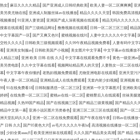
|
|
|
|
熟女
麻豆久久久久精品
国产亚洲成人日韩经典欧美
欧美人妻一区二区爽爽爽
亚
|
|
|
美另类尤物在线
亚洲成人制服丝袜av在线播放
精品久久久久天堂
韩国免费高清视
|
|
|
视频播放
91亚洲人妻资源
亚洲国产成人深夜视频在线观看
精品无吗久久久久久久
|
|
|
|
搜索在线观看
国产三级精品网址
撸撸视频在线观看
日韩一区二区三区三级
精品
|
|
|
|
中文字幕国产一区
国产又爽又色91
蜜桃视频在线91
人妻中文久久久久中文字幕
|
|
|
交牲久久久久
日韩欧美三级视频观看
久久99午夜精品视频免费看
人妻有码中文字
|
|
|
|
看
亚洲美女制服av
日韩欧美国产小视频
美女图片中文字幕
中文字幕av在线播放
|
|
|
人精品三级
亚洲 欧美 日韩 在线 久久
中文字幕在线观看免费不卡
黄色一级亚洲av
|
|
|
美另类电影
久久中文字幕在线看
视频网站精品男人的天堂
人妻熟女一区二区在线
|
|
|
|
幕
中文字幕午夜你懂的
老熟妇视频免费观看
尤物亚洲电影在线观看
亚洲天堂污
|
|
|
午夜人妻一区二区精品
亚洲精品成人在线免费观看
无套内射少妇视频
亚洲视频 
|
|
|
|
99
91在线免费看18
日韩制服诱惑一区二区三区
亚洲第一中文字幕图片
亚洲欧美
|
|
|
|
婷婷
在线免费一区二区三区
蜜桃av在线一区二区
蜜桃臀后入在线观看
丝袜美腿
|
|
|
|
精品视频
久热99国产精品
国产在线视频三区
国产精品三级黄视频
国产精品久久
|
|
|
精品中文第一幕
亚洲小说区图片另类春色
亚洲三区二区三区在线观看
国产一区二
|
|
|
洲天堂乱码久久久
亚洲一区二区在线免费观看
国产午夜在线午夜
日韩av在线播放
|
|
|
|
产 日韩 久久
国产95黄色大片
av毛片久久久久午夜hd
高清视频在线播放一区二区
|
|
|
|
放
少妇全黄aaaa片
欧美亚洲丝袜在线观看
久久久国产精品美女高潮
国产 精品 传
|
|
|