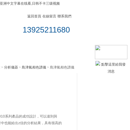
日韩亚洲中文字幕在线看,日韩不卡三级视频
返回首頁
在線留言
聯系我們
13925211680
聯系我們
示
>
分析儀器
>
島津氣相色譜儀
> 島津氣相色譜儀
-2010系列產品的成功設計，可以達到與
分析中也能給出z佳的分析結果，具有很高的